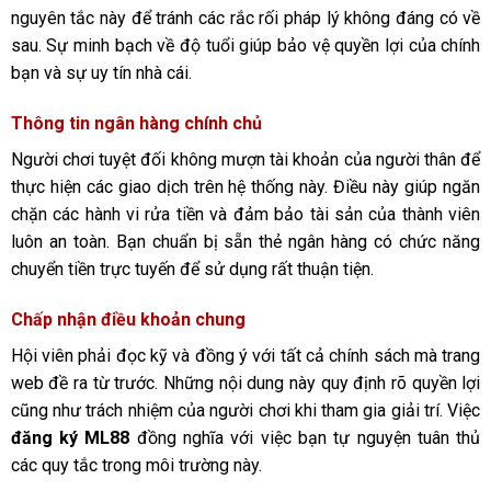
nguyên tắc này để tránh các rắc rối pháp lý không đáng có về
sau. Sự minh bạch về độ tuổi giúp bảo vệ quyền lợi của chính
bạn và sự uy tín nhà cái.
Thông tin ngân hàng chính chủ
Người chơi tuyệt đối không mượn tài khoản của người thân để
thực hiện các giao dịch trên hệ thống này. Điều này giúp ngăn
chặn các hành vi rửa tiền và đảm bảo tài sản của thành viên
luôn an toàn. Bạn chuẩn bị sẵn thẻ ngân hàng có chức năng
chuyển tiền trực tuyến để sử dụng rất thuận tiện.
Chấp nhận điều khoản chung
Hội viên phải đọc kỹ và đồng ý với tất cả chính sách mà trang
web đề ra từ trước. Những nội dung này quy định rõ quyền lợi
cũng như trách nhiệm của người chơi khi tham gia giải trí. Việc
đăng ký ML88
đồng nghĩa với việc bạn tự nguyện tuân thủ
các quy tắc trong môi trường này.