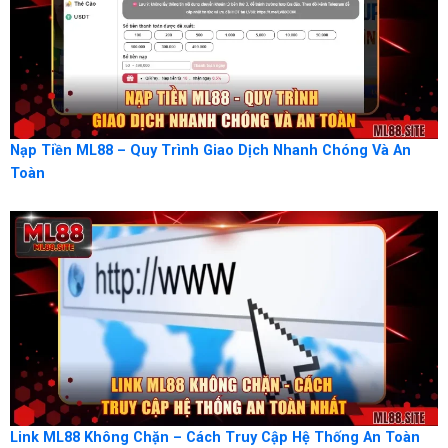
Nạp Tiền ML88 – Quy Trình Giao Dịch Nhanh Chóng Và An
Toàn
Link ML88 Không Chặn – Cách Truy Cập Hệ Thống An Toàn