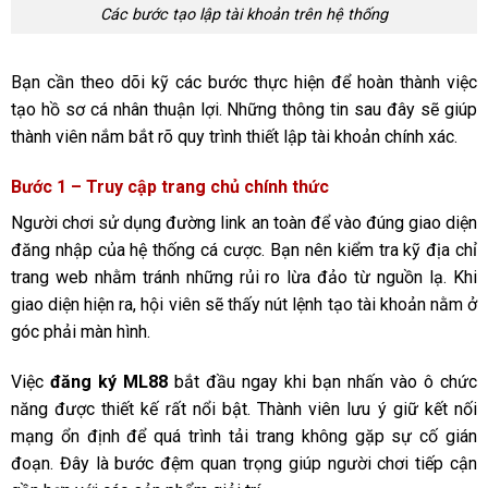
Các bước tạo lập tài khoản trên hệ thống
Bạn cần theo dõi kỹ các bước thực hiện để hoàn thành việc
tạo hồ sơ cá nhân thuận lợi. Những thông tin sau đây sẽ giúp
thành viên nắm bắt rõ quy trình thiết lập tài khoản chính xác.
Bước 1 – Truy cập trang chủ chính thức
Người chơi sử dụng đường link an toàn để vào đúng giao diện
đăng nhập của hệ thống cá cược. Bạn nên kiểm tra kỹ địa chỉ
trang web nhằm tránh những rủi ro lừa đảo từ nguồn lạ. Khi
giao diện hiện ra, hội viên sẽ thấy nút lệnh tạo tài khoản nằm ở
góc phải màn hình.
Việc
đăng ký ML88
bắt đầu ngay khi bạn nhấn vào ô chức
năng được thiết kế rất nổi bật. Thành viên lưu ý giữ kết nối
mạng ổn định để quá trình tải trang không gặp sự cố gián
đoạn. Đây là bước đệm quan trọng giúp người chơi tiếp cận