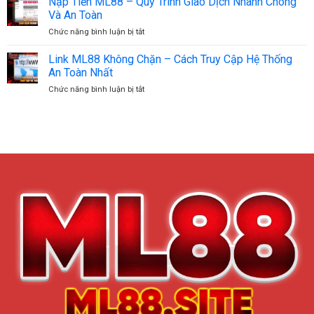
Nạp Tiền ML88 – Quy Trình Giao Dịch Nhanh Chóng
Nhanh
Top
ML88
Chóng
Và An Toàn
Đầu
–
An
Chức năng bình luận bị tắt
ở
Các
Toàn
Nạp
Bước
Nhất
Tiền
Link ML88 Không Chặn – Cách Truy Cập Hệ Thống
Thực
ML88
Hiện
An Toàn Nhất
–
Chuyển
Chức năng bình luận bị tắt
ở
Quy
Tiền
Link
Trình
An
ML88
Giao
Toàn
Không
Dịch
Nhất
Chặn
Nhanh
–
Chóng
Cách
Và
Truy
An
Cập
Toàn
Hệ
Thống
An
Toàn
Nhất