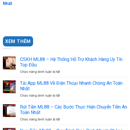
Nhất
XEM THÊM
CSKH ML88 – Hệ Thống Hỗ Trợ Khách Hàng Uy Tín
Top Đầu
Chức năng bình luận bị tắt
ở
CSKH
ML88
Tải App ML88 Về Điện Thoại Nhanh Chóng An Toàn
–
Nhất
Hệ
Chức năng bình luận bị tắt
ở
Thống
Tải
Hỗ
App
Rút Tiền ML88 – Các Bước Thực Hiện Chuyển Tiền An
Trợ
ML88
Khách
Toàn Nhất
Về
Hàng
Chức năng bình luận bị tắt
ở
Điện
Uy
Rút
Thoại
Tín
Tiền