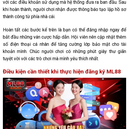
với các điều khoản sử dụng mà hệ thống đưa ra ban đầu. Sau
khi hoàn thành, người chơi nhận được thông báo tạo lập hồ sơ
thành công từ phía nhà cái.
Hoàn tất các bước kể trên là bạn có thể đăng nhập ngay để
bắt đầu những ván cược hấp dẫn. Hội viên nên cập nhật thêm
số điện thoại cá nhân để tăng cường lớp bảo mật cho tài
khoản mình. Chúc người chơi có những phút giây thư giãn
tuyệt vời với các trò chơi mà mình yêu thích nhất.
Điều kiện cần thiết khi thực hiện đăng ký ML88