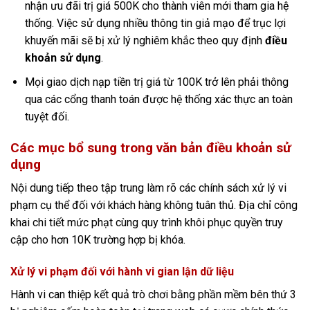
nhận ưu đãi trị giá 500K cho thành viên mới tham gia hệ
thống. Việc sử dụng nhiều thông tin giả mạo để trục lợi
khuyến mãi sẽ bị xử lý nghiêm khắc theo quy định
điều
khoản sử dụng
.
Mọi giao dịch nạp tiền trị giá từ 100K trở lên phải thông
qua các cổng thanh toán được hệ thống xác thực an toàn
tuyệt đối.
Các mục bổ sung trong văn bản điều khoản sử
dụng
Nội dung tiếp theo tập trung làm rõ các chính sách xử lý vi
phạm cụ thể đối với khách hàng không tuân thủ. Địa chỉ công
khai chi tiết mức phạt cùng quy trình khôi phục quyền truy
cập cho hơn 10K trường hợp bị khóa.
Xử lý vi phạm đối với hành vi gian lận dữ liệu
Hành vi can thiệp kết quả trò chơi bằng phần mềm bên thứ 3