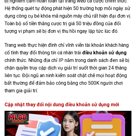
bị nghiêm cấm hoàn toàn tại trang web cá cược chính thức.
Hệ thống quét tự động phát hiện 50 trường hợp mỗi ngày sử
dụng công cụ bẻ khóa mã nguồn máy chủ rất hiện đại đơn vị.
Toàn bộ số tiền thắng cược trị giá 50 triệu đồng của đối
tượng vi phạm sẽ bị đơn vị thu hồi ngay lập tức lúc đó.
Trang web thực hiện đình chỉ vĩnh viễn tài khoản khách hàng
cố tình thay đổi thông tin cá nhân trái
điều khoản sử dụng
chính thức. Những địa chỉ IP nằm trong danh sách đen sẽ bị
chặn quyền truy cập dịch vụ giải trí suốt thời gian 24 tháng
liên tục. Đội ngũ an ninh kiểm soát chặt chẽ mọi hoạt động
bất thường để đảm bảo công bằng cho 500K người chơi
tham gia giải trí.
Cập nhật thay đổi nội dung điều khoản sử dụng mới