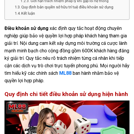
Giới hạn trách nhiệm pháp lý khi gặp lỗi hệ thống
Quy định bản quyền sở hữu trí tuệ điều khoản sử dụng
Kết luận
Điều khoản sử dụng
xác định quy tắc hoạt động chuyên
nghiệp giúp bảo vệ quyền lợi hợp pháp khách hàng tham gia
giải trí. Nội dung cam kết xây dựng môi trường cá cược lành
mạnh minh bạch cho cộng đồng gồm 600K khách hàng đăng
ký giải trí. Quy tắc nêu rõ trách nhiệm từng cá nhân khi tiếp
cận các dịch vụ trò chơi trực tuyến phong phú. Mọi người hãy
tìm hiểu kỹ các chính sách
ML88
ban hành nhằm bảo vệ
quyền lợi hợp pháp.
Quy định chi tiết điều khoản sử dụng hiện hành