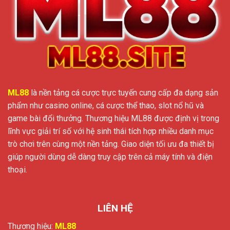
ML88
là nền tảng cá cược trực tuyến cung cấp đa dạng sản
phẩm như casino online, cá cược thể thao, slot nổ hũ và
game bài đổi thưởng. Thương hiệu ML88 được định vị trong
lĩnh vực giải trí số với hệ sinh thái tích hợp nhiều danh mục
trò chơi trên cùng một nền tảng. Giao diện tối ưu đa thiết bị
giúp người dùng dễ dàng truy cập trên cả máy tính và điện
thoại.
LIÊN HỆ
Thương hiệu:
ML88