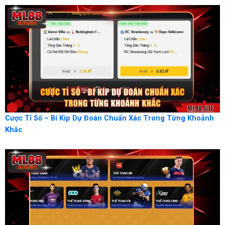
Cược Tỉ Số – Bí Kíp Dự Đoán Chuẩn Xác Trong Từng Khoảnh
Khắc