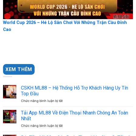
World Cup 2026 – Hé Lộ Sân Chơi Với Những Trận Cầu Đỉnh
Cao
XEM THÊM
CSKH ML88 – Hệ Thống Hỗ Trợ Khách Hàng Uy Tín
Top Đầu
Chức năng bình luận bị tắt
ở
CSKH
ML88
Tải App ML88 Về Điện Thoại Nhanh Chóng An Toàn
–
Nhất
Hệ
Chức năng bình luận bị tắt
ở
Thống
Tải
Hỗ