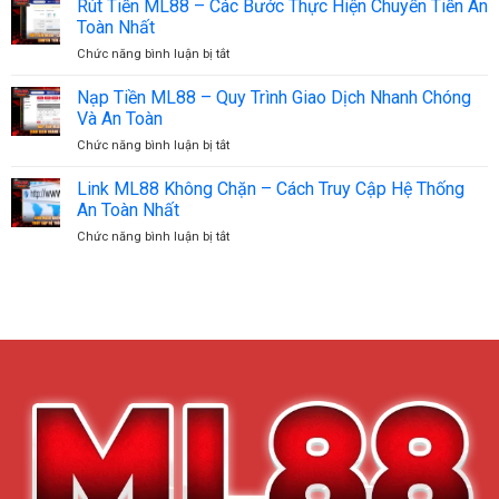
App
Rút Tiền ML88 – Các Bước Thực Hiện Chuyển Tiền An
Trợ
ML88
Khách
Toàn Nhất
Về
Hàng
Chức năng bình luận bị tắt
ở
Điện
Uy
Rút
Thoại
Tín
Tiền
Nạp Tiền ML88 – Quy Trình Giao Dịch Nhanh Chóng
Nhanh
Top
ML88
Chóng
Và An Toàn
Đầu
–
An
Chức năng bình luận bị tắt
ở
Các
Toàn
Nạp
Bước
Nhất
Tiền
Link ML88 Không Chặn – Cách Truy Cập Hệ Thống
Thực
ML88
Hiện
An Toàn Nhất
–
Chuyển
Chức năng bình luận bị tắt
ở
Quy
Tiền
Link
Trình
An
ML88
Giao
Toàn
Không
Dịch
Nhất
Chặn
Nhanh
–
Chóng
Cách
Và
Truy
An
Cập
Toàn
Hệ
Thống
An
Toàn
Nhất