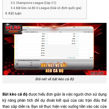
Champions League (Cúp C1)
Bắt kèo cá độ V-League (Giải vô địch quốc gia)
Kết luận
Đôi nét về bắt kèo cá độ
Bắt kèo cá độ
được hiểu đơn giản là việc người chơi sử dụng
kỹ năng phân tích để dự đoán kết quả của các trận đấu thể
thao sắp diễn ra. Bạn sẽ thực hiện việc xuống tiền vào các cửa