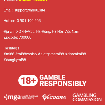
Email:
support@ml88.site
Hotline: 0
901 190 205
Địa chỉ:
XQ7H+V55, Hà Đông, Hà Nội, Việt Nam
Zipcode: 700000
Hashtags
#ml88 #ml88casino #slotgameml88 #nhacaiml88
#dangkyml88