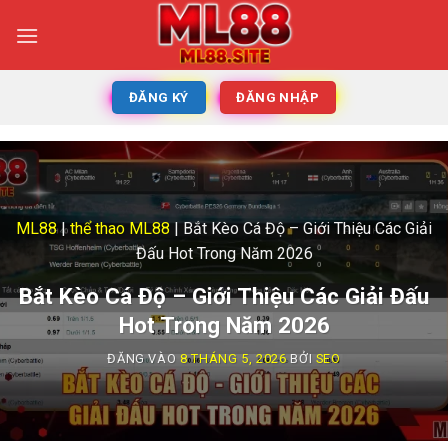
ĐĂNG KÝ
ĐĂNG NHẬP
ML88
|
thể thao ML88
|
Bắt Kèo Cá Độ – Giới Thiệu Các Giải
Đấu Hot Trong Năm 2026
Bắt Kèo Cá Độ – Giới Thiệu Các Giải Đấu
Hot Trong Năm 2026
ĐĂNG VÀO
8 THÁNG 5, 2026
BỞI
SEO