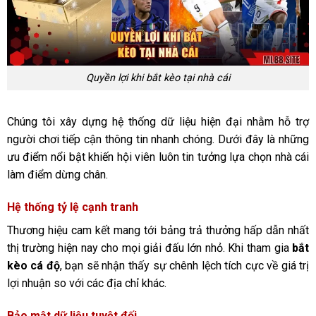
Quyền lợi khi bắt kèo tại nhà cái
Chúng tôi xây dựng hệ thống dữ liệu hiện đại nhằm hỗ trợ
người chơi tiếp cận thông tin nhanh chóng. Dưới đây là những
ưu điểm nổi bật khiến hội viên luôn tin tưởng lựa chọn nhà cái
làm điểm dừng chân.
Hệ thống tỷ lệ cạnh tranh
Thương hiệu cam kết mang tới bảng trả thưởng hấp dẫn nhất
thị trường hiện nay cho mọi giải đấu lớn nhỏ. Khi tham gia
bắt
kèo cá độ
, bạn sẽ nhận thấy sự chênh lệch tích cực về giá trị
lợi nhuận so với các địa chỉ khác.
Bảo mật dữ liệu tuyệt đối